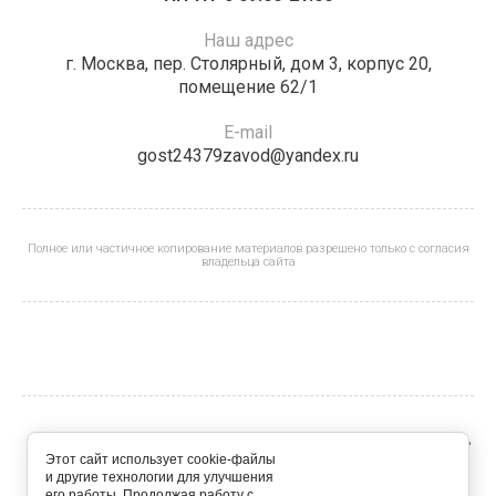
Наш адрес
г. Москва, пер. Столярный, дом 3, корпус 20,
помещение 62/1
E-mail
gost24379zavod@yandex.ru
Полное или частичное копирование материалов разрешено только с согласия
владельца сайта
Все права принадлежат торговым маркам "TRUDOGOLIK"
Этот сайт использует cookie-файлы
и "Kreotip"
и другие технологии для улучшения
его работы. Продолжая работу с