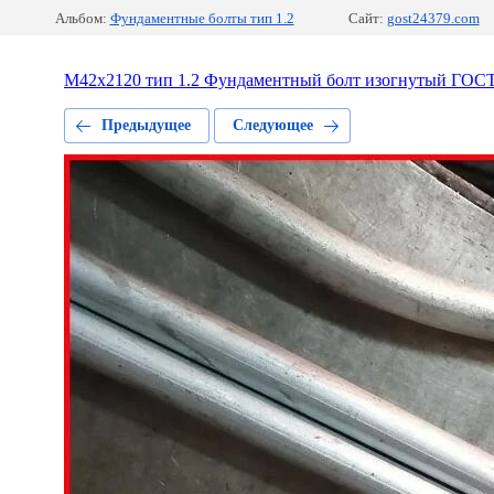
Альбом:
Фундаментные болты тип 1.2
Сайт:
gost24379.com
М42x2120 тип 1.2 Фундаментный болт изогнутый ГОСТ
Предыдущее
Следующее