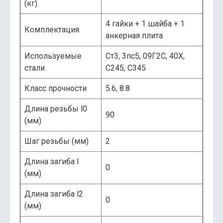
(кг)
4 гайки + 1 шайба + 1
Комплектация
анкерная плита
Используемые
Ст3, 3пс5, 09Г2С, 40Х,
стали
С245, С345
Класс прочности
5.6, 8.8
Длина резьбы l0
90
(мм)
Шаг резьбы (мм)
2
Длина загиба l
0
(мм)
Длина загиба l2
0
(мм)